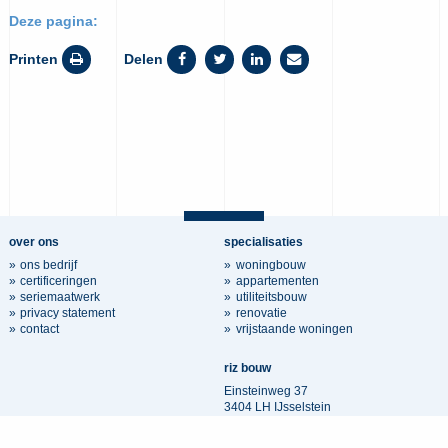
Deze pagina:
Printen
Delen
over ons
specialisaties
ons bedrijf
woningbouw
certificeringen
appartementen
seriemaatwerk
utiliteitsbouw
privacy statement
renovatie
contact
vrijstaande woningen
riz bouw
Einsteinweg 37
3404 LH IJsselstein
030 3400 500
info@rizbouw.nl