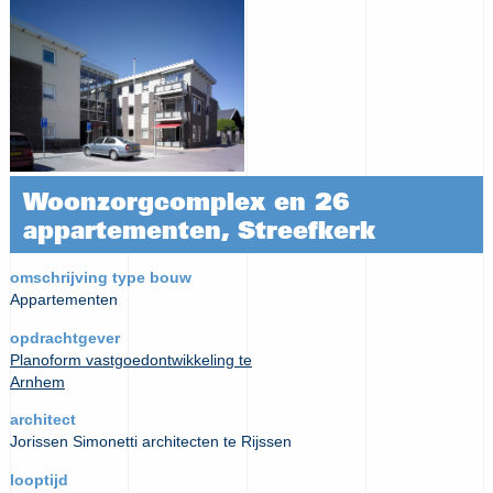
Woonzorgcomplex en 26
appartementen, Streefkerk
omschrijving type bouw
Appartementen
opdrachtgever
Planoform vastgoedontwikkeling te
Arnhem
architect
Jorissen Simonetti architecten te Rijssen
looptijd