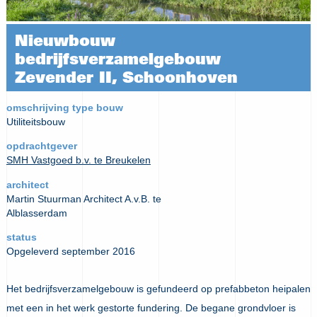
Nieuwbouw
bedrijfsverzamelgebouw
Zevender II, Schoonhoven
omschrijving type bouw
Utiliteitsbouw
opdrachtgever
SMH Vastgoed b.v. te Breukelen
architect
Martin Stuurman Architect A.v.B. te
Alblasserdam
status
Opgeleverd september 2016
Het bedrijfsverzamelgebouw is gefundeerd op prefabbeton heipalen
met een in het werk gestorte fundering. De begane grondvloer is