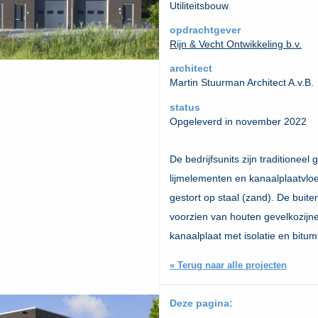
Utiliteitsbouw
opdrachtgever
Rijn & Vecht Ontwikkeling b.v.
architect
Martin Stuurman Architect A.v.B.
status
Opgeleverd in november 2022
De bedrijfsunits zijn traditione
lijmelementen en kanaalplaatvloe
gestort op staal (zand). De buit
voorzien van houten gevelkozijn
kanaalplaat met isolatie en bitu
« Terug naar alle projecten
Deze pagina: