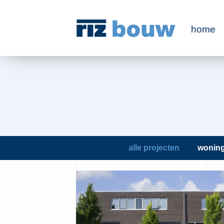
home
alle projecten
wonin