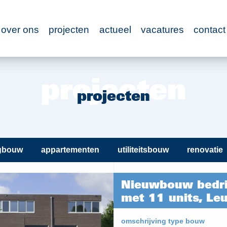
over ons
projecten
actueel
vacatures
contact
projecten
gbouw
appartementen
utiliteitsbouw
renovatie
Nieuwbouw bedri
met 11 units, Le
omschrijving type bouw