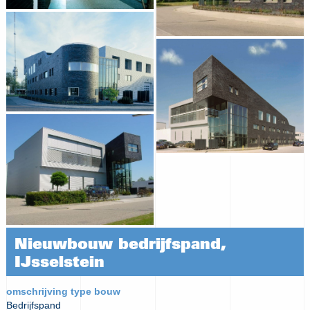
Nieuwbouw bedrijfspand,
IJsselstein
omschrijving type bouw
Bedrijfspand