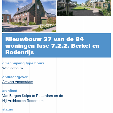
NIeuwbouw 37 van de 84
woningen fase 7.2.2, Berkel en
Rodenrijs
omschrijving type bouw
Woningbouw
opdrachtgever
Amvest Amsterdam
architect
Van Bergen Kolpa te Rotterdam en de
Nijl Architecten Rotterdam
status