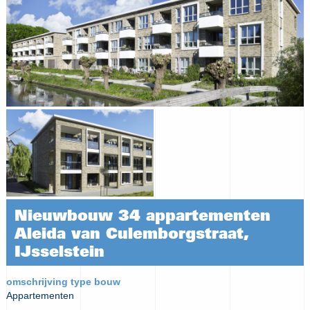
Nieuwbouw 34 appartementen
Aleida van Culemborgstraat,
IJsselstein
omschrijving type bouw
Appartementen