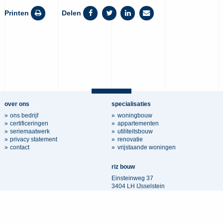
Printen
Delen
over ons
specialisaties
ons bedrijf
woningbouw
certificeringen
appartementen
seriemaatwerk
utiliteitsbouw
privacy statement
renovatie
contact
vrijstaande woningen
riz bouw
Einsteinweg 37
3404 LH IJsselstein
030 3400 500
info@rizbouw.nl
KvK nr: 30061125
Website door De Mediagraaf