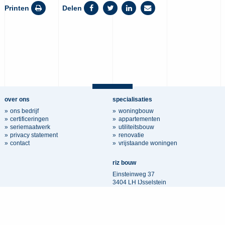
Printen
Delen
over ons
specialisaties
ons bedrijf
woningbouw
certificeringen
appartementen
seriemaatwerk
utiliteitsbouw
privacy statement
renovatie
contact
vrijstaande woningen
riz bouw
Einsteinweg 37
3404 LH IJsselstein
030 3400 500
info@rizbouw.nl
KvK nr: 30061125
Website door De Mediagraaf