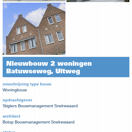
Nieuwbouw 2 woningen
Batuwseweg, Uitweg
omschrijving type bouw
Woningbouw
opdrachtgever
Stigters Bouwmanagement Snelrewaard
architect
Botop Bouwmanagement Snelrewaard
status