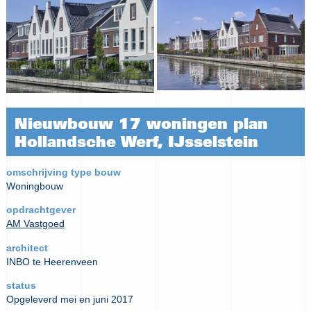
Nieuwbouw 17 woningen plan
Hollandsche Werf, IJsselstein
omschrijving type bouw
Woningbouw
opdrachtgever
AM Vastgoed
architect
INBO te Heerenveen
status
Opgeleverd mei en juni 2017