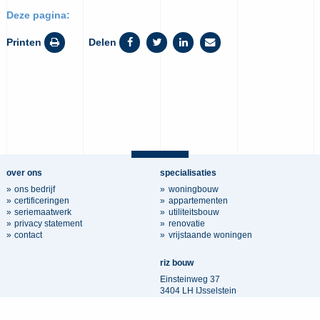
Deze pagina:
Printen
Delen
over ons
specialisaties
ons bedrijf
woningbouw
certificeringen
appartementen
seriemaatwerk
utiliteitsbouw
privacy statement
renovatie
contact
vrijstaande woningen
riz bouw
Einsteinweg 37
3404 LH IJsselstein
030 3400 500
info@rizbouw.nl