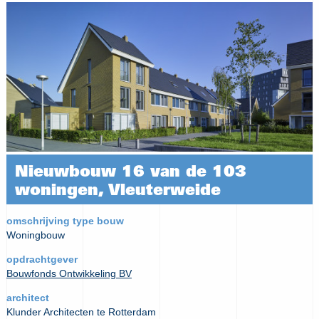
Nieuwbouw 16 van de 103
woningen, Vleuterweide
omschrijving type bouw
Woningbouw
opdrachtgever
Bouwfonds Ontwikkeling BV
architect
Klunder Architecten te Rotterdam