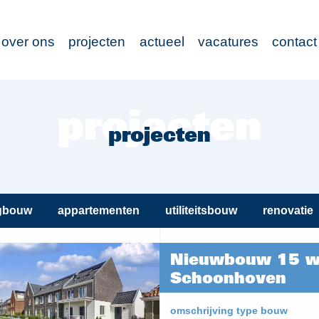
over ons
projecten
actueel
vacatures
contact
projecten
gbouw
appartementen
utiliteitsbouw
renovatie
Nieuwbouw 15 wo
Schoonhoven
omschrijving type bouw