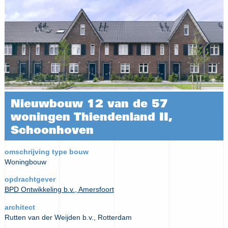
Nieuwbouw 12 van de 57
woningen Thiendenland II,
Schoonhoven
omschrijving type bouw
Woningbouw
opdrachtgever
BPD Ontwikkeling b.v., Amersfoort
architect
Rutten van der Weijden b.v., Rotterdam