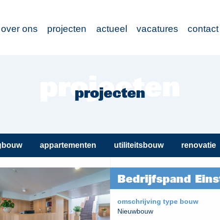
over ons
projecten
actueel
vacatures
contact
projecten
gbouw
appartementen
utiliteitsbouw
renovatie
Bedrijfspand Eins
omschrijving type bouw
Nieuwbouw