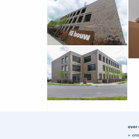
over
ons