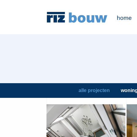
home
alle projecten
wonin