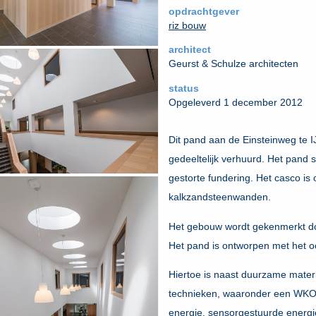
opdrachtgever
riz bouw
architect
Geurst & Schulze architecten
status
Opgeleverd 1 december 2012
Dit pand aan de Einsteinweg te IJ
gedeeltelijk verhuurd. Het pand 
gestorte fundering. Het casco is
kalkzandsteenwanden.
Het gebouw wordt gekenmerkt do
Het pand is ontworpen met het 
Hiertoe is naast duurzame mate
technieken, waaronder een WKO-i
energie, sensorgestuurde energiez