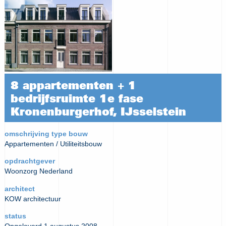
8 appartementen + 1
bedrijfsruimte 1e fase
Kronenburgerhof, IJsselstein
omschrijving type bouw
Appartementen / Utiliteitsbouw
opdrachtgever
Woonzorg Nederland
architect
KOW architectuur
status
Opgeleverd 1 augustus 2008