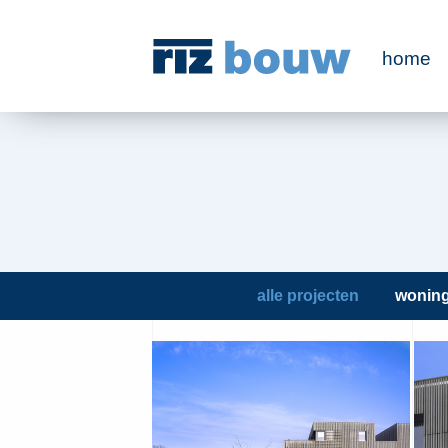
home
alle projecten
wonin