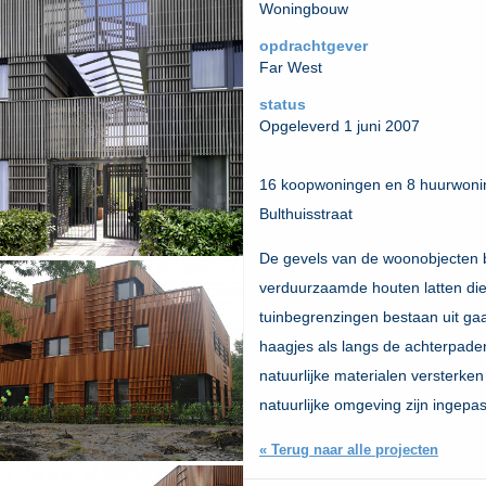
Woningbouw
opdrachtgever
Far West
status
Opgeleverd 1 juni 2007
16 koopwoningen en 8 huurwonin
Bulthuisstraat
De gevels van de woonobjecten b
verduurzaamde houten latten die 
tuinbegrenzingen bestaan uit ga
haagjes als langs de achterpaden
natuurlijke materialen versterke
natuurlijke omgeving zijn ingepas
« Terug naar alle projecten