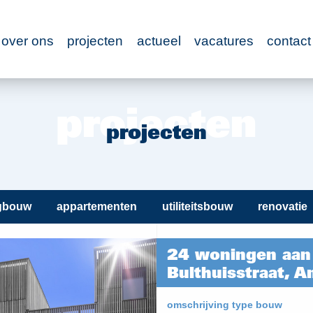
over ons
projecten
actueel
vacatures
contact
projecten
gbouw
appartementen
utiliteitsbouw
renovatie
24 woningen aan 
Bulthuisstraat, 
omschrijving type bouw