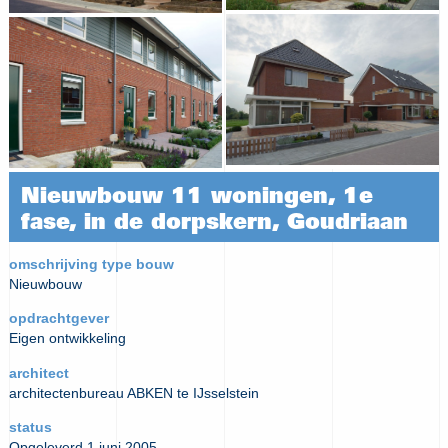
Nieuwbouw 11 woningen, 1e
fase, in de dorpskern, Goudriaan
omschrijving type bouw
Nieuwbouw
opdrachtgever
Eigen ontwikkeling
architect
architectenbureau ABKEN te IJsselstein
status
Opgeleverd 1 juni 2005