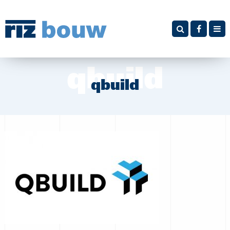
home
over ons
projecten
actueel
qbuild
in voorbereiding
in uitvoering
vacatures
bouwkostendeskundige/calculator
contact